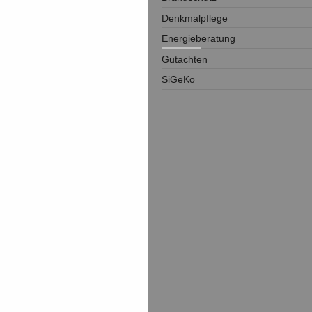
Denkmalpflege
Energieberatung
Gutachten
SiGeKo